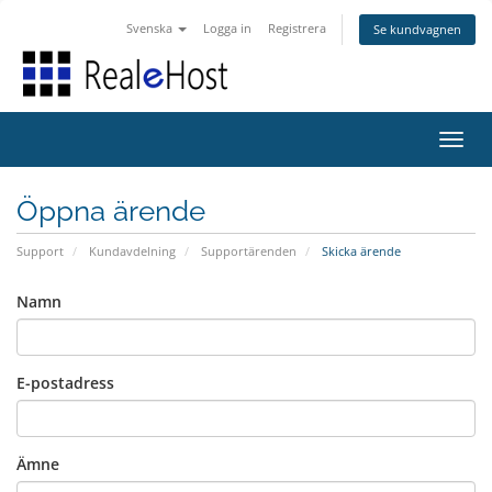
Svenska
Logga in
Registrera
Se kundvagnen
Växla
Öppna ärende
Support
Kundavdelning
Supportärenden
Skicka ärende
Namn
E-postadress
Ämne