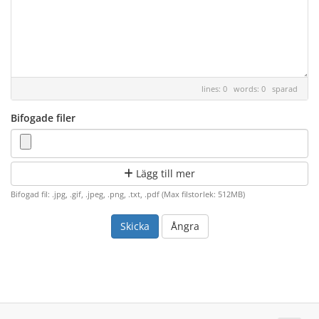
lines: 0 words: 0
sparad
Bifogade filer
Lägg till mer
Bifogad fil: .jpg, .gif, .jpeg, .png, .txt, .pdf (Max filstorlek: 512MB)
Ångra