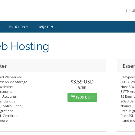
צרו קשר
מצב הרשת
b Hosting
ter
Essen
eed Webserver
LiteSpee
$3.59 USD
ast NVMe Storage
80GB Fas
Websites
Host 5 W
חודשי
Accounts
8 FTP Ac
l Accounts
15 Email
הזמינו עכשיו
andwidth
20GB Ba
(Control Panel)
cPanel (C
grations
Free Mig
L Certificate
Free SSL 
 more
...and m