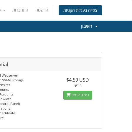
הרשמה
התחברות
עברית
צפייה בעגלת הקניות
חשבון
tial
d Webserver
$4.59 USD
t NVMe Storage
ebsites
חודשי
counts
 Accounts
הזמינו עכשיו
ndwidth
ontrol Panel)
rations
Certificate
ore