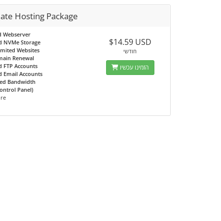
mate Hosting Package
d Webserver
$14.59 USD
d NVMe Storage
imited Websites
חודשי
main Renewal
d FTP Accounts
הזמינו עכשיו
d Email Accounts
ed Bandwidth
ontrol Panel)
ore