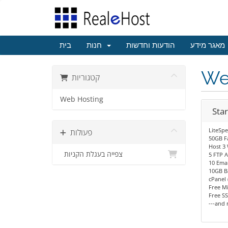
מאגר מידע
הודעות וחדשות
חנות
בית
We
קטגוריות
Web Hosting
Star
LiteSp
פעולות
50GB F
Host 3 
צפייה בעגלת הקניות
5 FTP 
10 Emai
10GB B
cPanel 
Free Mi
Free SS
---and