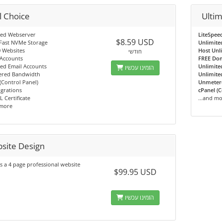
l Choice
Ulti
eed Webserver
LiteSpee
$8.59 USD
Fast NVMe Storage
Unlimite
 Websites
Host Unl
חודשי
 Accounts
FREE Do
ed Email Accounts
Unlimite
הזמינו עכשיו
red Bandwidth
Unlimite
(Control Panel)
Unmeter
grations
cPanel (C
L Certificate
...and m
 more
site Design
s a 4 page professional website
$99.95 USD
הזמינו עכשיו