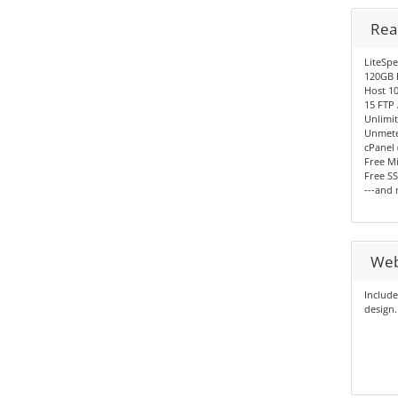
Rea
LiteSp
120GB 
Host 10
15 FTP
Unlimit
Unmete
cPanel 
Free Mi
Free SS
---and
Web
Include
design.